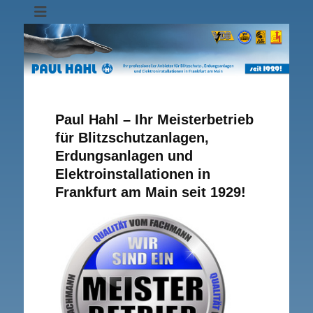
Ihr professioneller Anbieter für Blitzschutz-, Erdungsanlagen und
Paul Hahl
Zum
Elektroninstallationen in Frankfurt am Main seit 1929!
Inhalt
Blitzschutz
springen
Paul Hahl – Ihr Meisterbetrieb
für Blitzschutzanlagen,
Erdungsanlagen und
Elektroinstallationen in
Frankfurt am Main seit 1929!